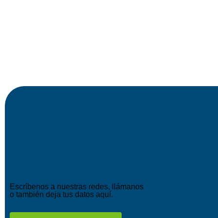
¿Qué esperas para
una cita con nosot
Escríbenos a nuestras redes, llámanos
o también deja tus datos aquí.