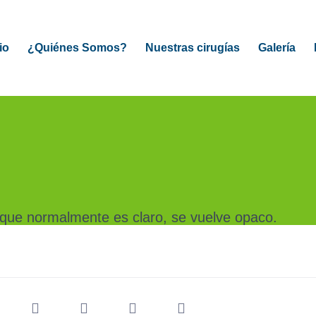
io
¿Quiénes Somos?
Nuestras cirugías
Galería
LUACIÓN GRATIS
, que normalmente es claro, se vuelve opaco.