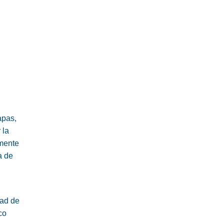
apas,
 la
amente
a de
dad de
co