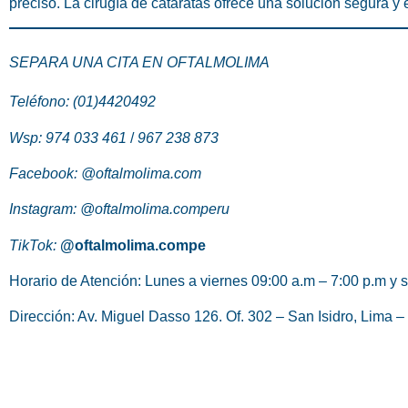
preciso. La cirugía de cataratas ofrece una solución segura y e
SEPARA UNA CITA EN OFTALMOLIMA
Teléfono: (01)4420492
Wsp:
974 033 461
/
967 238 873
Facebook:
@oftalmolima.com
Instagram:
@oftalmolima.comperu
TikTok:
@oftalmolima.compe
Horario de Atención:
Lunes a viernes 09:00 a.m – 7:00 p.m y 
Dirección: Av. Miguel Dasso 126. Of. 302 – San Isidro, Lima –