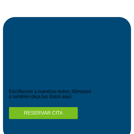
¿Qué esperas para
separar
una cita con
nosotros?
Escríbenos a nuestras redes, llámanos
o también deja tus datos aquí.
RESERVAR CITA