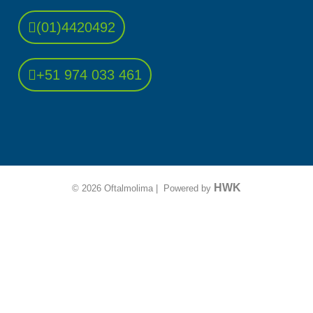
(01)4420492
+51 974 033 461
HWK
© 2026 Oftalmolima | Powered by