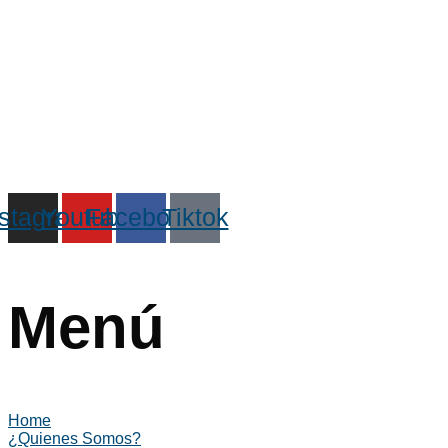
nstagram
Youtube
Facebook
Tiktok
Menú
Home
¿Quienes Somos?