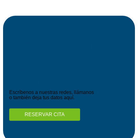
¿Qué esperas para
separar
una cita con
nosotros?
Escríbenos a nuestras redes, llámanos
o también deja tus datos aquí.
RESERVAR CITA