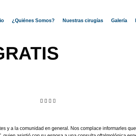
io
¿Quiénes Somos?
Nuestras cirugías
Galería
GRATIS
 y a la comunidad en general. Nos complace informarles que ho
 quien asistió con su esposa a una consulta oftalmológica espe