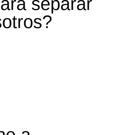
ara separar
sotros?
ne a