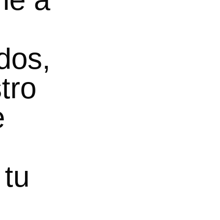
dos,
tro
e
 tu