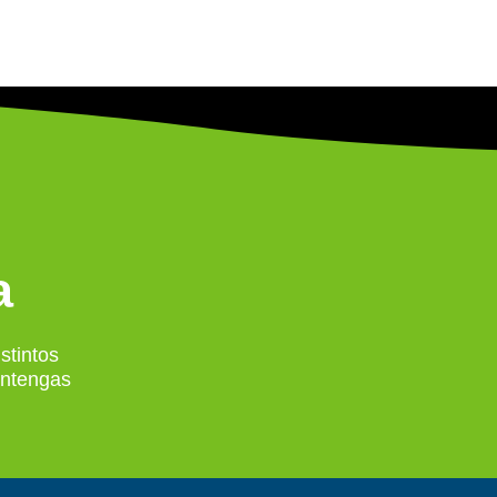
a
stintos
antengas