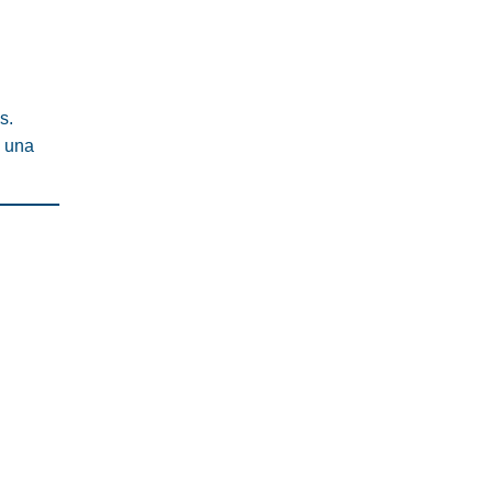
s.
, una