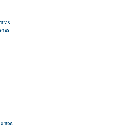
otras
uenas
uentes