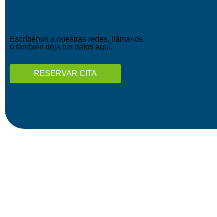
una cita con nosot
Escríbenos a nuestras redes, llámanos
o también deja tus datos aquí.
RESERVAR CITA