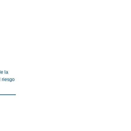
e la
l riesgo