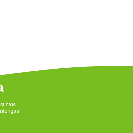
a
stintos
antengas