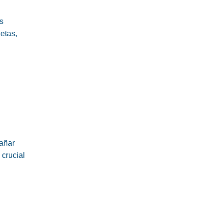
s
etas,
dañar
 crucial