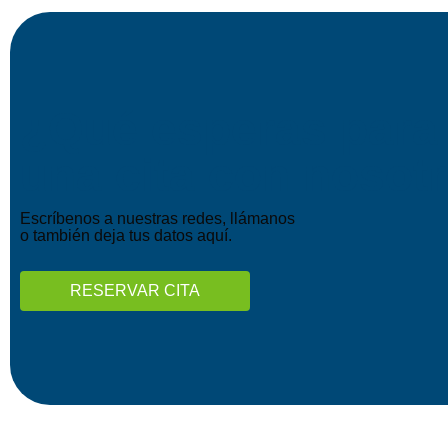
¿Qué esperas para
una cita con nosot
Escríbenos a nuestras redes, llámanos
o también deja tus datos aquí.
RESERVAR CITA