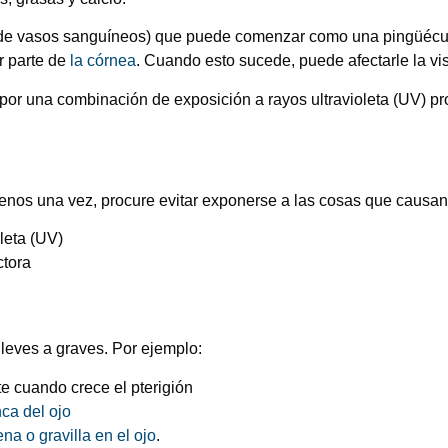
o de vasos sanguíneos) que puede comenzar como una pingüé
r parte de
la córnea
. Cuando esto sucede, puede afectarle la vis
or una combinación de exposición a rayos ultravioleta (UV) prov
menos una vez, procure evitar exponerse a las cosas que causan
oleta (UV)
ctora
leves a graves. Por ejemplo:
e cuando crece el pterigión
nca del ojo
a o gravilla en el ojo
.