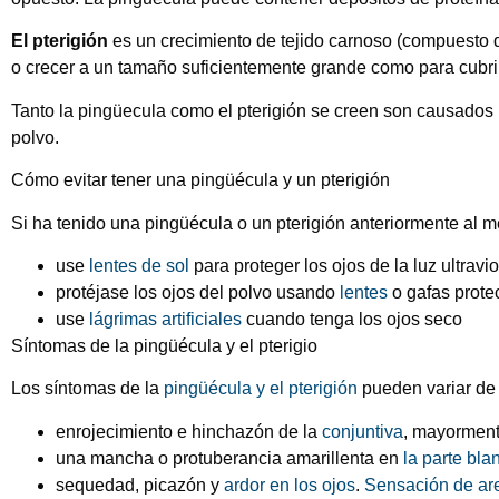
El pterigión
es un crecimiento de tejido carnoso (compuest
o crecer a un tamaño suficientemente grande como para cubri
Tanto la pingüecula como el pterigión se creen son causados p
polvo.
Cómo evitar tener una pingüécula y un pterigión
Si ha tenido una pingüécula o un pterigión anteriormente al 
use
lentes de sol
para proteger los ojos de la luz ultravi
protéjase los ojos del polvo usando
lentes
o gafas prote
use
lágrimas artificiales
cuando tenga los ojos seco
Síntomas de la pingüécula y el pterigio
Los síntomas de la
pingüécula y el pterigión
pueden variar de 
enrojecimiento e hinchazón de la
conjuntiva
, mayorment
una mancha o protuberancia amarillenta en
la parte bla
sequedad, picazón y
ardor en los ojos
.
Sensación de aren