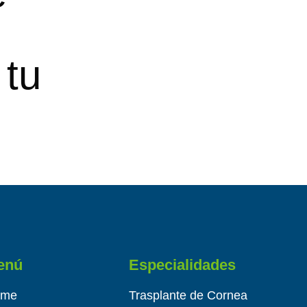
 tu
enú
Especialidades
ome
Trasplante de Cornea