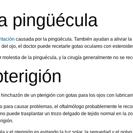
la pingüécula
ritación
causada por la pingüécula. También ayudan a aliviar la
 del ojo, el doctor puede recetarle gotas oculares con esteroide
er molestia de la pinguécula, y la cirugía generalmente no se r
terigión
a hinchazón de un pterigión con gotas para los ojos con lubrican
mo para causar problemas, el oftalmólogo probablemente le rec
ujano puede trasplantar un trozo delgado de tejido normal en la 
rigión.
 y el pterigión es evitando la luz solar, la sequedad y el polvo