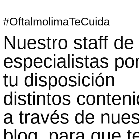
#OftalmolimaTeCuida
Nuestro staff de
especialistas po
tu disposición
distintos conteni
a través de nues
blog, para que t