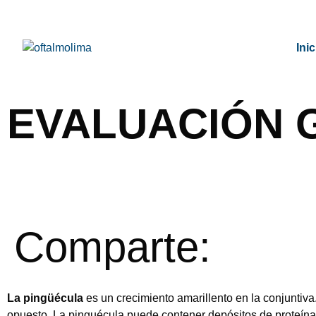
Inic
EVALUACIÓN 
Comparte:
La pingüécula
es un crecimiento amarillento en la conjuntiva
opuesto. La pinguécula puede contener depósitos de proteínas