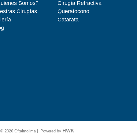
uienes Somos?
Cirugía Refractiva
estras Cirugías
Queratocono
lería
Catarata
og
HWK
© 2026 Oftalmolima | Powered by