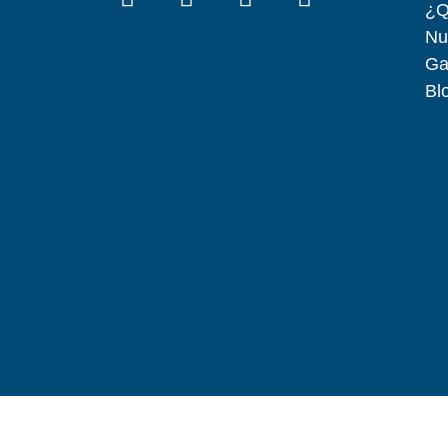
¿Q
Nu
Ga
Bl