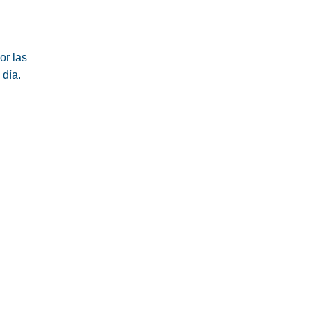
or las
 día.