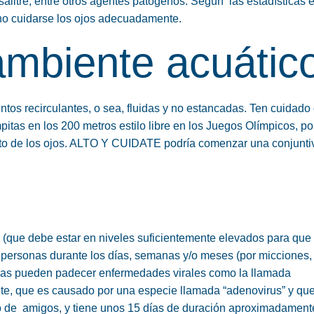
alitre, entre otros agentes patógenos. Según las estadísticas e
 no cuidarse los ojos adecuadamente.
ambiente acuátic
tos recirculantes, o sea, fluidas y no estancadas. Ten cuidad
pitas en los 200 metros estilo libre en los Juegos Olímpicos, p
o de los ojos.
ALTO Y CUIDATE
podría comenzar una conjuntiv
 (que debe estar en niveles suficientemente elevados para que
e personas durante los días, semanas y/o meses (por micciones,
sonas pueden padecer enfermedades virales como la llamada
uente, que es causado por una especie llamada “adenovirus” y qu
es o de amigos, y tiene unos 15 días de duración aproximadament