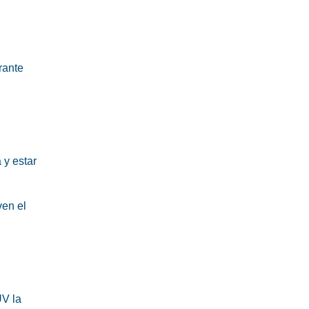
rante
 y estar
ven el
UV la