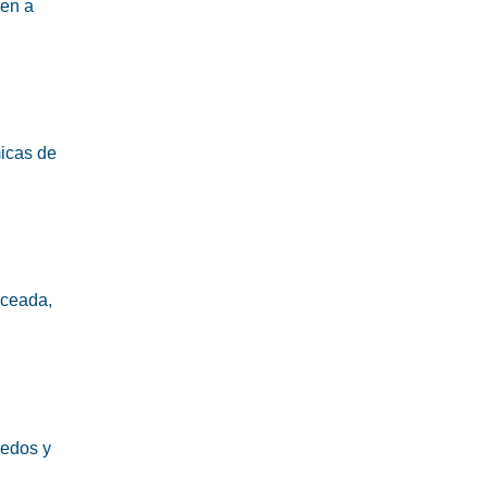
ren a
micas de
nceada,
medos y