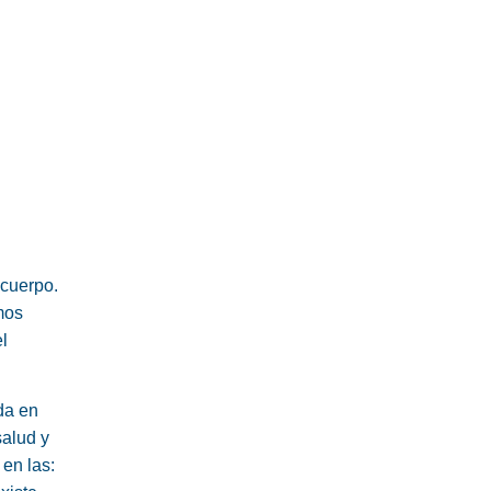
 cuerpo.
mos
l
da en
salud y
en las: