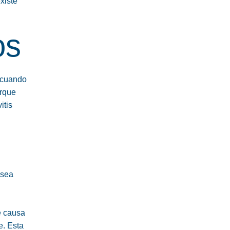
xiste
os
o cuando
orque
itis
 sea
e causa
e. Esta