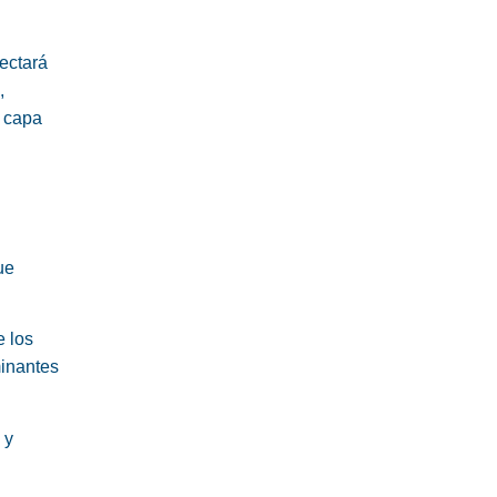
ectará
,
a capa
ue
e los
minantes
 y