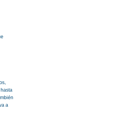
ue
os,
 hasta
también
va a