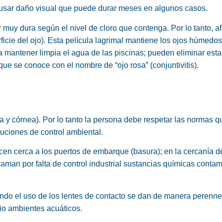
causar daño visual que puede durar meses en algunos casos.
muy dura según el nivel de cloro que contenga. Por lo tanto, af
ficie del ojo). Esta película lagrimal mantiene los ojos húmedos
ra mantener limpia el agua de las piscinas; pueden eliminar est
 que se conoce con el nombre de “ojo rosa” (conjuntivitis).
va y córnea). Por lo tanto la persona debe respetar las normas q
ituciones de control ambiental.
en cerca a los puertos de embarque (basura); en la cercanía d
rraman por falta de control industrial sustancias químicas conta
ndo el uso de los lentes de contacto se dan de manera perenne
io ambientes acuáticos.