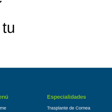
 tu
enú
Especialidades
ome
Trasplante de Cornea