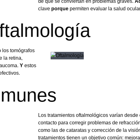
de que se conviertan en problemas graves.
A
clave
porque
permiten evaluar la salud ocula
ftalmología
o los tomógrafos
 la retina,
glaucoma.
Y
estos
fectivos.
omunes
Los tratamientos oftalmológicos varían desde 
contacto para corregir problemas de refracció
como las de cataratas y corrección de la visió
tratamientos tienen un objetivo común: mejorar