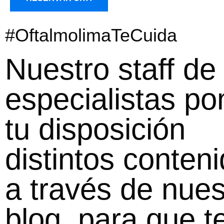
#OftalmolimaTeCuida
Nuestro staff de
especialistas po
tu disposición
distintos conteni
a través de nues
blog, para que t