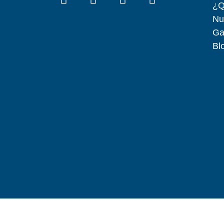
¿Q
Nu
Ga
Bl