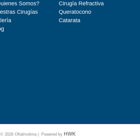
uienes Somos?
Cirugía Refractiva
estras Cirugías
Queratocono
lería
Catarata
og
HWK
© 2026 Oftalmolima | Powered by