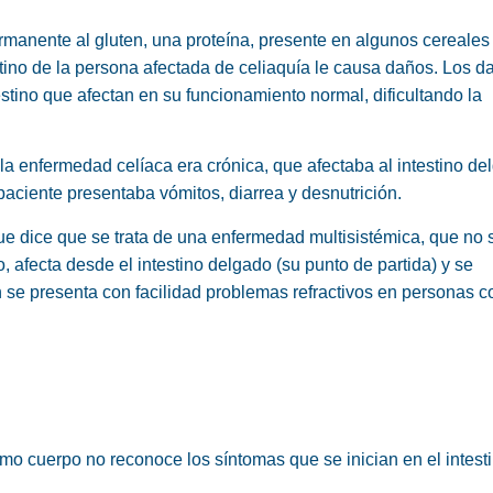
rmanente al gluten, una proteína, presente en algunos cereale
stino de la persona afectada de celiaquía le causa daños.
Los d
estino que afectan en su funcionamiento normal, dificultando la
la enfermedad celíaca era crónica, que afectaba al intestino de
paciente presentaba vómitos, diarrea y desnutrición.
ue dice que se trata de una
enfermedad multisistémica
, que no 
, afecta desde el intestino delgado (su punto de partida) y se
n se presenta con facilidad problemas refractivos en personas c
ismo cuerpo no reconoce los síntomas que se inician en el intest