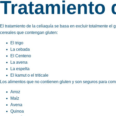
Tratamiento d
El tratamiento de la celiaquía se basa en excluir totalmente el 
cereales que contengan gluten:
El trigo
La cebada
El Centeno
La avena
La espelta
El kamut o el triticale
Los alimentos que no contienen gluten y son seguros para com
Arroz
Maíz
Avena
Quinoa