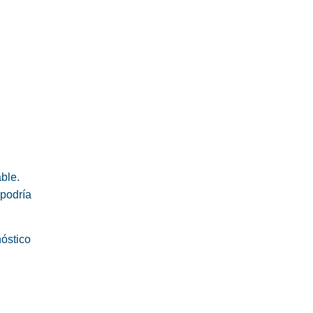
able.
 podría
nóstico