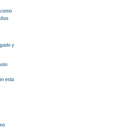
s como
años
lgado y
solo
on esta
ino