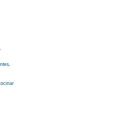
e
ntes,
cocinar