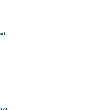
mucho
s del