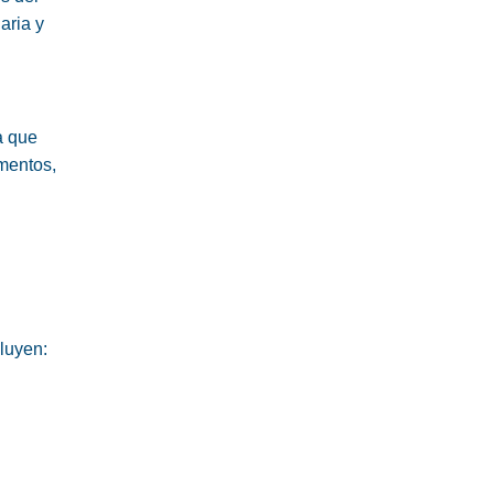
aria y
a que
imentos,
luyen: