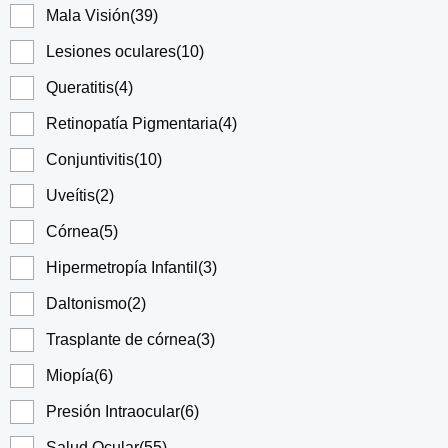
Mala Visión
(39)
Lesiones oculares
(10)
Queratitis
(4)
Retinopatía Pigmentaria
(4)
Conjuntivitis
(10)
Uveítis
(2)
Córnea
(5)
Hipermetropía Infantil
(3)
Daltonismo
(2)
Trasplante de córnea
(3)
Miopía
(6)
Presión Intraocular
(6)
Salud Ocular
(55)