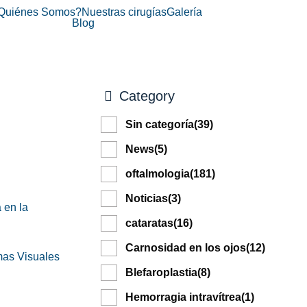
Quiénes Somos?
Nuestras cirugías
Galería
Blog
distintos contenidos, a través de nuestro blog, para que ten 
Category
Sin categoría
(39)
News
(5)
oftalmologia
(181)
Noticias
(3)
 en la
cataratas
(16)
Carnosidad en los ojos
(12)
mas Visuales
Blefaroplastia
(8)
Hemorragia intravítrea
(1)