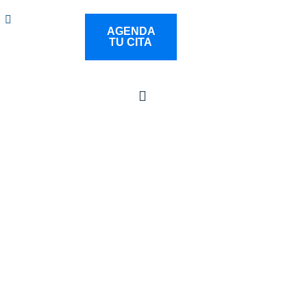
AGENDA
TU CITA
mantengas informado sobre tu salud y la de tu familia.