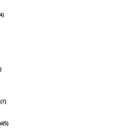
(4)
)
s
(7)
al
(5)